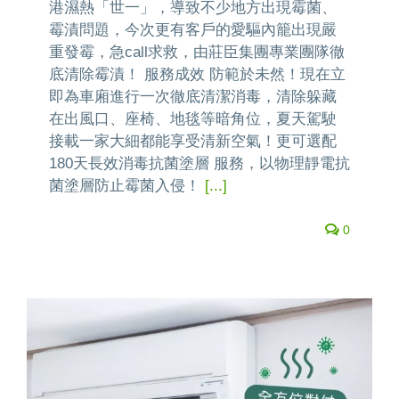
港濕熱「世一」，導致不少地方出現霉菌、
霉漬問題，今次更有客戶的愛驅內籠出現嚴
重發霉，急call求救，由莊臣集團專業團隊徹
底清除霉漬！ 服務成效 防範於未然！現在立
即為車廂進行一次徹底清潔消毒，清除躲藏
在出風口、座椅、地毯等暗角位，夏天駕駛
接載一家大細都能享受清新空氣！更可選配
180天長效消毒抗菌塗層 服務，以物理靜電抗
菌塗層防止霉菌入侵！
[...]
0