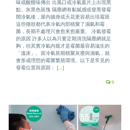
味或酸餿味傳出 出風口或冷氣葉片上出現黑
點、灰黑色斑塊 隔塵網有黏膩感或發黑發霉
開冷氣後，屋內牆身或天花更容易出現霉斑
這些徵狀都代表冷氣內部積聚了濕氣和霉
菌，長期不處理只會愈來愈嚴重。 冷氣發霉
的原因 許多人以為只要定期清洗隔塵網就足
夠，但其實冷氣內籠才是霉菌最容易滋生的
「溫床」。當冷氣長期積聚灰塵與濕氣，就
會形成理想的霉菌繁殖環境。以下是常見的
發霉位置與原因：
[...]
0