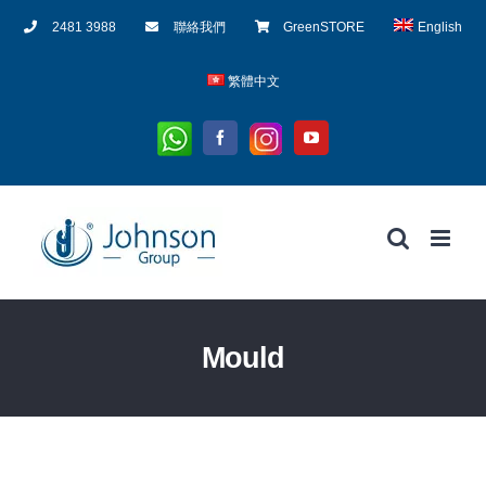
Skip
2481 3988
聯絡我們
GreenSTORE
English
to
content
繁體中文
Whatsapp
Instagram
Facebook
YouTube
Mould