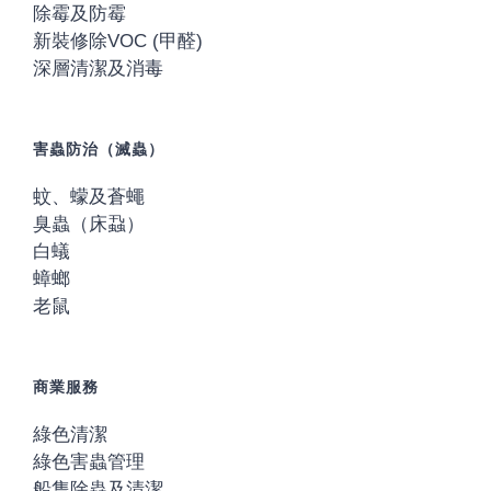
除霉及防霉
新裝修除VOC (甲醛)
深層清潔及消毒
害蟲防治（滅蟲）
蚊、蠓及蒼蠅
臭蟲（床蝨）
白蟻
蟑螂
老鼠
商業服務
綠色清潔
綠色害蟲管理
船隻除蟲及清潔