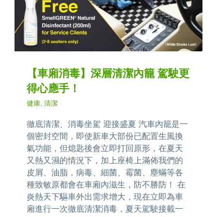
【車廂消毒】深層清潔內籠 駕駛更
得心應手！
健康
,
清潔
徹底清潔、消毒坐駕 迎接盛夏 汽車內籠是一
個密封空間，即使新車大部份已配置生風換
氣功能，但熄匙後會立即打回原形，在夏天
又熱又濕的情況下，加上座椅上滿佈我們的
皮屑、油脂，病毒、細菌、霉菌、塵蟎等各
種致敏原都會在車廂內滋生，防不勝防！ 在
炎熱天下驅車外出需求增大，現在立即為車
廂進行一次徹底清潔消毒，夏天駕駛接載一