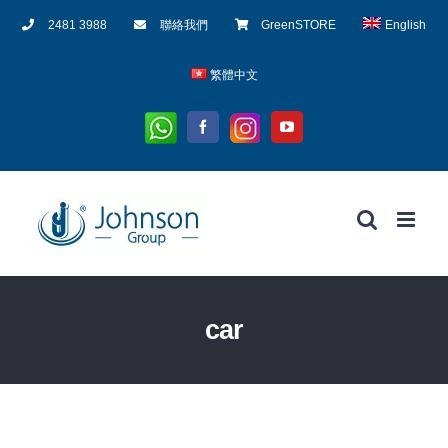
Skip
2481 3988
聯絡我們
GreenSTORE
English
to
content
繁體中文
Whatsapp
Instagram
Facebook
YouTube
car