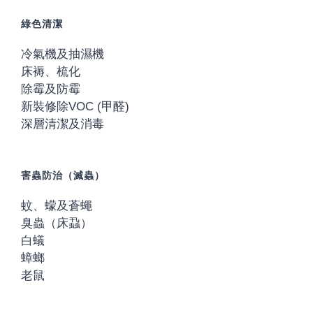
綠色清潔
冷氣機及抽濕機
床褥、梳化
除霉及防霉
新裝修除VOC (甲醛)
深層清潔及消毒
害蟲防治（滅蟲）
蚊、蠓及蒼蠅
臭蟲（床蝨）
白蟻
蟑螂
老鼠