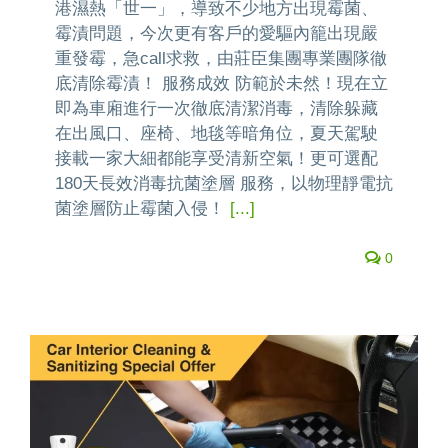
港濕熱「世一」，導致不少地方出現霉菌、
霉漬問題，今次更有客戶的愛驅內籠出現嚴
重發霉，急call求救，由莊臣集團專業團隊徹
底清除霉漬！ 服務成效 防範於未然！現在立
即為車廂進行一次徹底清潔消毒，清除躲藏
在出風口、座椅、地毯等暗角位，夏天駕駛
接載一家大細都能享受清新空氣！更可選配
180天長效消毒抗菌塗層 服務，以物理靜電抗
菌塗層防止霉菌入侵！
[...]
0