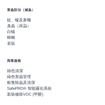
害蟲防治（滅蟲）
蚊、蠓及蒼蠅
臭蟲（床蝨）
白蟻
蟑螂
老鼠
商業服務
綠色清潔
綠色害蟲管理
船隻除蟲及清潔
SafePRO® 智能霧化系統
新裝修除VOC (甲醛)