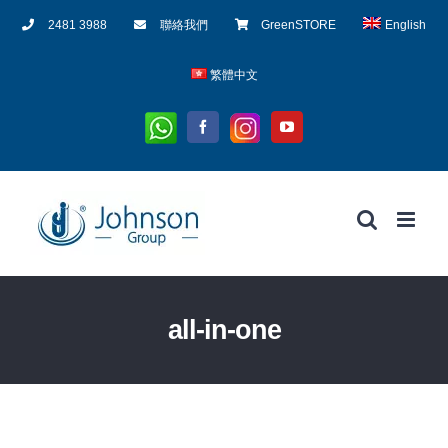
Skip
2481 3988
聯絡我們
GreenSTORE
English
to
content
繁體中文
Whatsapp
Instagram
Facebook
YouTube
all-in-one