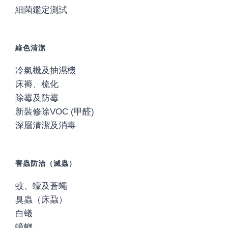
細菌鑑定測試
綠色清潔
冷氣機及抽濕機
床褥、梳化
除霉及防霉
新裝修除VOC (甲醛)
深層清潔及消毒
害蟲防治（滅蟲）
蚊、蠓及蒼蠅
臭蟲（床蝨）
白蟻
蟑螂