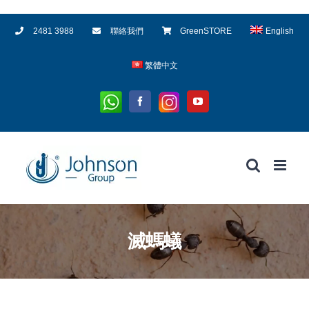
Skip
2481 3988
聯絡我們
GreenSTORE
English
to
content
繁體中文
Whatsapp
Instagram
Facebook
YouTube
滅螞蟻