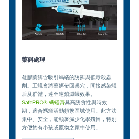
藥餌處理
凝膠藥餌含吸引螞蟻的誘餌與低毒殺蟲
劑。工蟻會將藥餌帶回巢穴，間接感染蟻
后及群體，達至連鎖滅蟻效果。
SafePRO® 螞蟻膏
具高誘食性與時效
期，適合螞蟻活動頻繁區域使用。此方法
集中、安全，能顯著減少化學殘留，特別
方便於有小孩或寵物之家中使用。