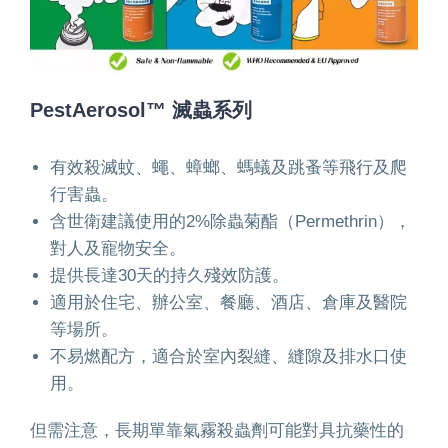
PestAerosol™ 滅蟲系列
有效殺滅蚊、蠅、蟑螂、螞蟻及跳蚤等飛行及爬
行害蟲。
含世衛建議使用的2%除蟲菊酯（Permethrin），
對人及寵物安全。
提供長達30天的持久殘效防護。
適用於住宅、辦公室、餐廳、酒店、倉庫及醫院
等場所。
不易燃配方，適合於室內裂縫、縫隙及排水口使
用。
但需注意，長期單靠氣霧殺蟲劑可能對具抗藥性的