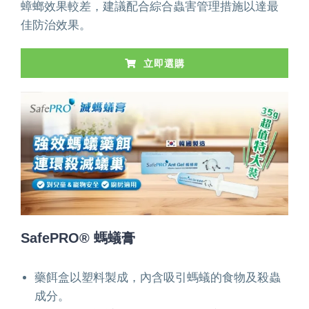
蟑螂效果較差，建議配合綜合蟲害管理措施以達最
佳防治效果。
立即選購
SafePRO® 螞蟻膏
藥餌盒以塑料製成，內含吸引螞蟻的食物及殺蟲
成分。