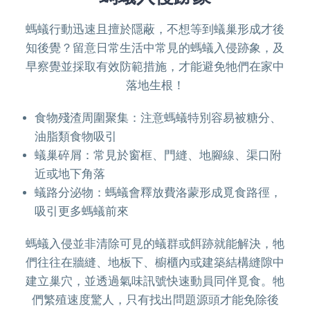
螞蟻行動迅速且擅於隱蔽，不想等到蟻巢形成才後
知後覺？留意日常生活中常見的螞蟻入侵跡象，及
早察覺並採取有效防範措施，才能避免牠們在家中
落地生根！
食物殘渣周圍聚集：注意螞蟻特別容易被糖分、
油脂類食物吸引
蟻巢碎屑：常見於窗框、門縫、地腳線、渠口附
近或地下角落
蟻路分泌物：螞蟻會釋放費洛蒙形成覓食路徑，
吸引更多螞蟻前來
螞蟻入侵並非清除可見的蟻群或餌跡就能解決，牠
們往往在牆縫、地板下、櫥櫃內或建築結構縫隙中
建立巢穴，並透過氣味訊號快速動員同伴覓食。牠
們繁殖速度驚人，只有找出問題源頭才能免除後