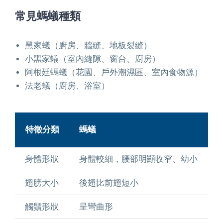
常見螞蟻種類
黑家蟻（廚房、牆縫、地板裂縫）
小黑家蟻（室內縫隙、窗台、廚房）
阿根廷螞蟻（花園、戶外潮濕區、室內食物源）
法老蟻（廚房、浴室）
特徵分類
螞蟻
身體形狀
身體較細，腰部明顯收窄、幼小
翅膀大小
後翅比前翅短小
觸鬚形狀
呈彎曲形