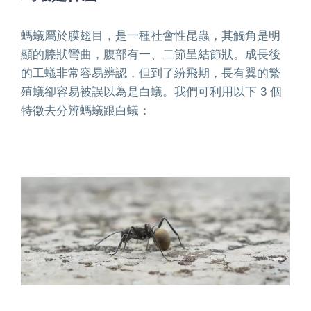
螞蟻屬於膜翅目，是一種社會性昆蟲，其觸角是明
顯的膝狀彎曲，腹部有一、二節呈結節狀。成長後
的工蟻非常容易辨認，但到了紛飛期，長有翼的繁
殖蟻卻容易被誤以為是白蟻。我們可利用以下 3 個
特徵去分辨螞蟻跟白蟻：