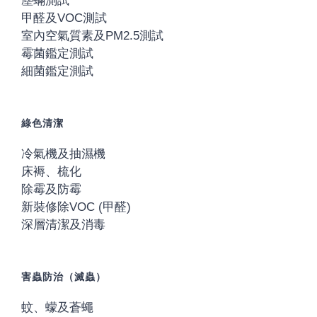
塵蟎測試
甲醛及VOC測試
室內空氣質素及PM2.5測試
霉菌鑑定測試
細菌鑑定測試
綠色清潔
冷氣機及抽濕機
床褥、梳化
除霉及防霉
新裝修除VOC (甲醛)
深層清潔及消毒
害蟲防治（滅蟲）
蚊、蠓及蒼蠅