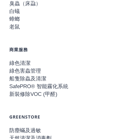
臭蟲（床蝨）
白蟻
蟑螂
老鼠
商業服務
綠色清潔
綠色害蟲管理
船隻除蟲及清潔
SafePRO® 智能霧化系統
新裝修除VOC (甲醛)
GREENSTORE
防塵蟎及過敏
天然清潔及消毒劑