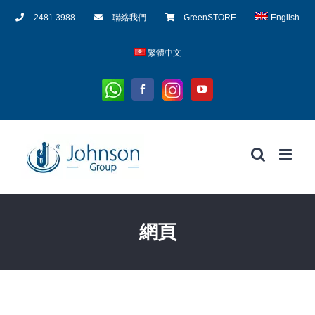
Skip
2481 3988
聯絡我們
GreenSTORE
English
to
content
繁體中文
Whatsapp
Instagram
Facebook
YouTube
網頁