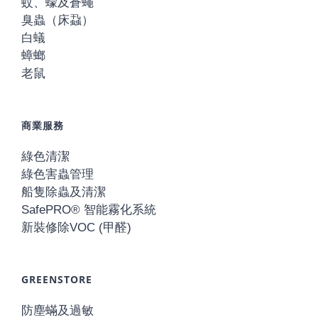
蚊、蠓及蒼蠅
臭蟲（床蝨）
白蟻
蟑螂
老鼠
商業服務
綠色清潔
綠色害蟲管理
船隻除蟲及清潔
SafePRO® 智能霧化系統
新裝修除VOC (甲醛)
GREENSTORE
防塵蟎及過敏