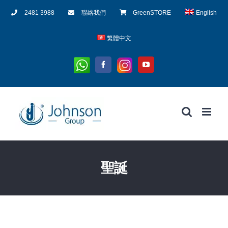
Skip
2481 3988
聯絡我們
GreenSTORE
English
to
content
繁體中文
Whatsapp
Instagram
Facebook
YouTube
聖誕