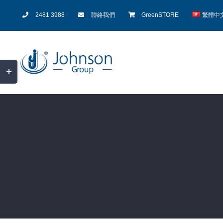
Skip
2481 3988
聯絡我們
GreenSTORE
繁體中
to
content
Toggle
Sliding
Bar
Area