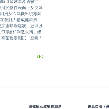
隨時引致哮喘及過敏症
散播於物件表面上及空氣
廚房及冷氣機出現霉菌
在並對人構成健康風
或加重哮喘症狀，更可以
打噴嚏和刺激眼睛。鑑
霉菌鑑定測試（空氣 /
0
過敏症及致敏原測試
害蟲防治（