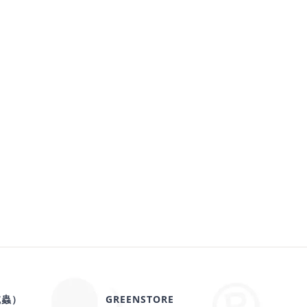
滅蟲）
GREENSTORE