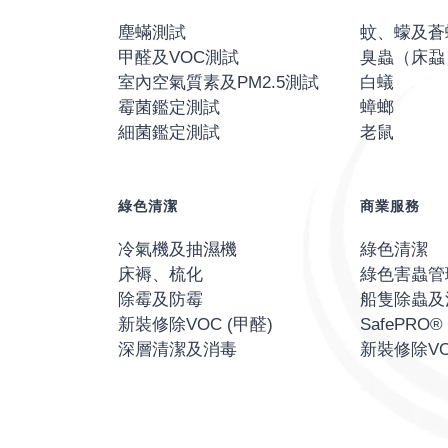
塵蟎測試
蚊、蠓及蒼
甲醛及VOC測試
臭蟲（床蝨
室內空氣質素及PM2.5測試
白蟻
霉菌鑑定測試
蟑螂
細菌鑑定測試
老鼠
綠色清潔
商業服務
冷氣機及抽濕機
綠色清潔
床褥、梳化
綠色害蟲管
除霉及防霉
船隻除蟲及
新裝修除VOC (甲醛)
SafePR
深層清潔及消毒
新裝修除VO