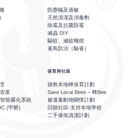
蠅
防塵蟎及過敏
）
天然清潔及消毒劑
除霉及抗菌防霉
滅蟲 DIY
驅蚊、滅蚊蠅燈
雀鳥防治（驅雀）
保育與社區
理
拯救本地蜂保育計劃
清潔
Save Local Bees – 蜂Bee
O® 智能霧化系統
被遺棄動物關懷計劃
C (甲醛)
回饋社區-支持本地學校
二手傢俬清潔計劃