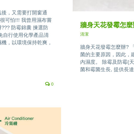
氣後，又需要打開窗通
可怕!!! 我曾用濕布嘗
牆身天花發霉怎麼
?? 防霉錦囊 揀選防
清潔
避免自行使用化學產品清
濕機，以環境保持乾爽，
牆身天花發霉怎麼辦? 
菌的主要原因，因此，
內濕度。 除霉及防霉(
菌和霉菌生長, 提供長
0