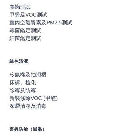
塵蟎測試
甲醛及VOC測試
室內空氣質素及PM2.5測試
霉菌鑑定測試
細菌鑑定測試
綠色清潔
冷氣機及抽濕機
床褥、梳化
除霉及防霉
新裝修除VOC (甲醛)
深層清潔及消毒
害蟲防治（滅蟲）