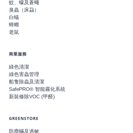
蚊、蠓及蒼蠅
臭蟲（床蝨）
白蟻
蟑螂
老鼠
商業服務
綠色清潔
綠色害蟲管理
船隻除蟲及清潔
SafePRO® 智能霧化系統
新裝修除VOC (甲醛)
GREENSTORE
防塵蟎及過敏