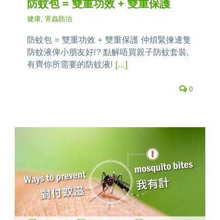
防蚊包 = 雙重功效 + 雙重保護
健康
,
害蟲防治
防蚊包 = 雙重功效 + 雙重保護 仲煩緊揀邊隻
防蚊液俾小朋友好!? 點解唔買親子防蚊套裝,
有齊你所需要的防蚊液!
[...]
0