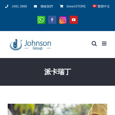
Skip
2481 3988
聯絡我們
GreenSTORE
繁體中文
to
content
Whatsapp
Instagram
Facebook
YouTube
派卡瑞丁