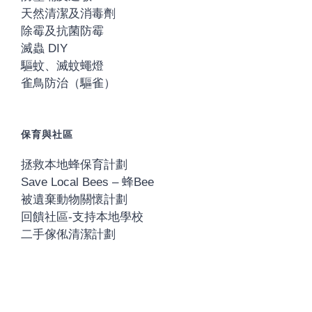
天然清潔及消毒劑
除霉及抗菌防霉
滅蟲 DIY
驅蚊、滅蚊蠅燈
雀鳥防治（驅雀）
保育與社區
拯救本地蜂保育計劃
Save Local Bees – 蜂Bee
被遺棄動物關懷計劃
回饋社區-支持本地學校
二手傢俬清潔計劃