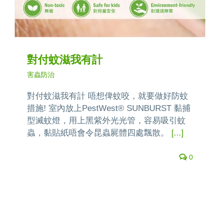
對付蚊滋我有計
害蟲防治
對付蚊滋我有計 唔想俾蚊咬，就要做好防蚊
措施! 室內放上PestWest® SUNBURST 黏捕
型滅蚊燈，用上黑紫外光光管，容易吸引蚊
蟲，黏貼紙唔會令昆蟲屍體四處飄散。
[...]
0