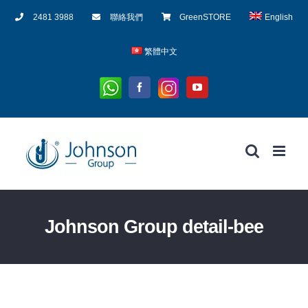
Skip
2481 3988
聯絡我們
GreenSTORE
English
to
content
繁體中文
Whatsapp
Instagram
Facebook
YouTube
Johnson Group detail-bee