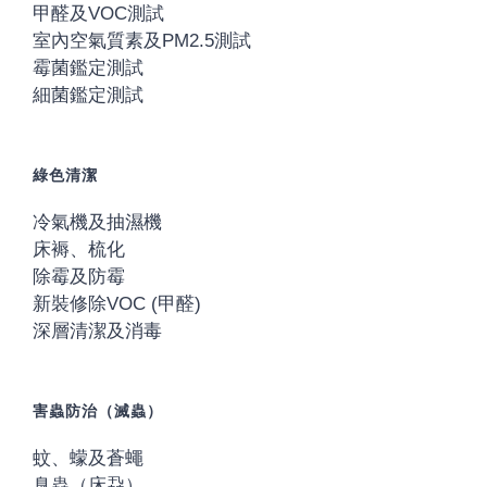
甲醛及VOC測試
室內空氣質素及PM2.5測試
霉菌鑑定測試
細菌鑑定測試
綠色清潔
冷氣機及抽濕機
床褥、梳化
除霉及防霉
新裝修除VOC (甲醛)
深層清潔及消毒
害蟲防治（滅蟲）
蚊、蠓及蒼蠅
臭蟲（床蝨）