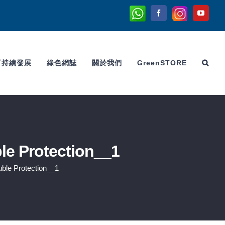
Whatsapp
Instagram
Facebook
YouTu
可持續發展
綠色網誌
關於我們
GreenSTORE
le Protection__1
uble Protection__1