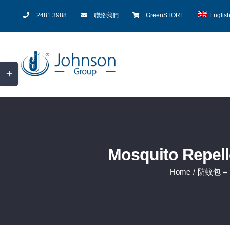
Skip
2481 3988
聯絡我們
GreenSTORE
Englis
to
content
Toggle
Sliding
Bar
Area
Mosquito Repell
Home
/
防蚊包 =