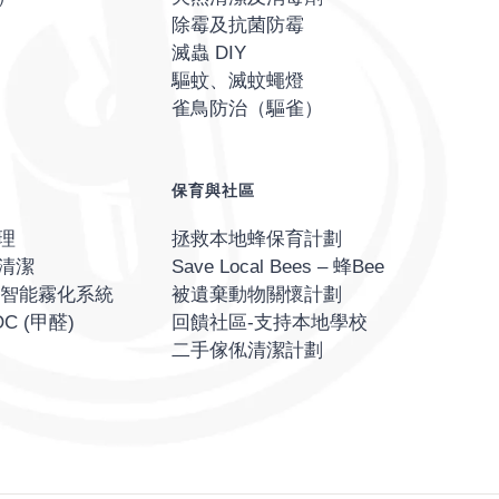
除霉及抗菌防霉
滅蟲 DIY
驅蚊、滅蚊蠅燈
雀鳥防治（驅雀）
保育與社區
理
拯救本地蜂保育計劃
清潔
Save Local Bees – 蜂Bee
O® 智能霧化系統
被遺棄動物關懷計劃
C (甲醛)
回饋社區-支持本地學校
二手傢俬清潔計劃