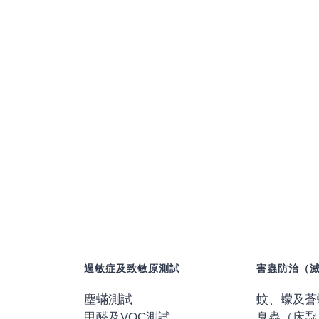
過敏症及致敏原測試
害蟲防治（
塵蟎測試
蚊、蠓及蒼
甲醛及VOC測試
臭蟲（床蝨