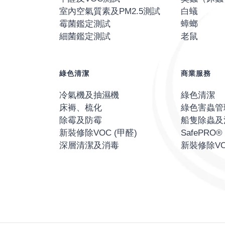
室內空氣質素及PM2.5測試
白蟻
霉菌鑑定測試
蟑螂
細菌鑑定測試
老鼠
綠色清潔
商業服務
冷氣機及抽濕機
綠色清潔
床褥、梳化
綠色害蟲管
除霉及防霉
船隻除蟲及
新裝修除VOC (甲醛)
SafePR
深層清潔及消毒
新裝修除VO