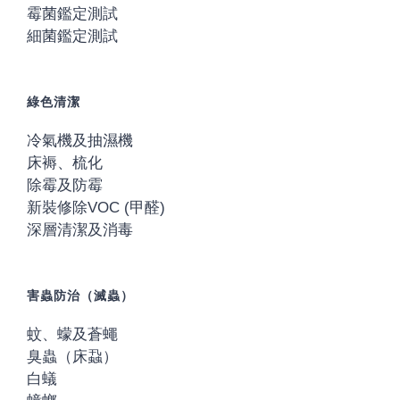
霉菌鑑定測試
細菌鑑定測試
綠色清潔
冷氣機及抽濕機
床褥、梳化
除霉及防霉
新裝修除VOC (甲醛)
深層清潔及消毒
害蟲防治（滅蟲）
蚊、蠓及蒼蠅
臭蟲（床蝨）
白蟻