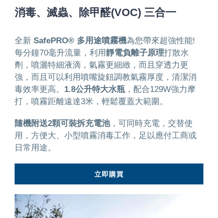
消毒、滅蟲、除甲醛(VOC) 三合一
全新
SafePRO® 多用途噴霧機
為您帶來超強性能!
每分鐘70毫升流量，利用
靜電負離子原理
打散水
劑，噴灑特細液滴，氣霧更細緻，而且穿透力更
強，而且可以利用噴嘴旋鈕調教氣霧厚度，清潔消
毒效率更高。
1.8公升特大水瓶
，配合129W強力摩
打，噴霧距離遠達3米，輕鬆覆蓋大範圍。
隨機附送2顆可裝拆充電池
，可同時充電，交替使
用，方便大、小型噴霧消毒工作，足以應付工商或
日常用途。
立即購買