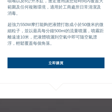
噴嘴以及6公升水缸，邊走邊用讓您短時間內覆蓋大
範圍及任何複雜環境，適用於工商處所日常清潔及
消毒。
超強力550W摩打能夠把液體打散成小於50微米的微
細粒子，並以最高每分鐘500ml的流量噴灑，噴霧距
離遠達10米，把液體噴灑到空氣中即可隨空氣漂
浮，輕鬆覆蓋每個角落。
立即購買