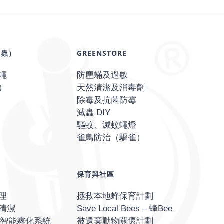
滅蟲）
GREENSTORE
蠅
防塵蟎及過敏
）
天然清潔及消毒劑
除霉及抗菌防霉
滅蟲 DIY
驅蚊、滅蚊蠅燈
雀鳥防治（驅雀）
保育與社區
理
拯救本地蜂保育計劃
清潔
Save Local Bees – 蜂Bee
O® 智能霧化系統
被遺棄動物關懷計劃