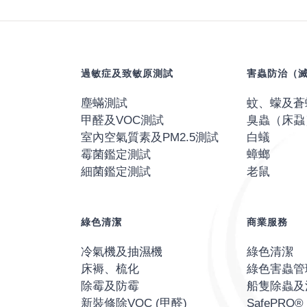
過敏症及致敏原測試
害蟲防治（
塵蟎測試
蚊、蠓及蒼
甲醛及VOC測試
臭蟲（床蝨
室內空氣質素及PM2.5測試
白蟻
霉菌鑑定測試
蟑螂
細菌鑑定測試
老鼠
綠色清潔
商業服務
冷氣機及抽濕機
綠色清潔
床褥、梳化
綠色害蟲管
除霉及防霉
船隻除蟲及
新裝修除VOC (甲醛)
SafePR