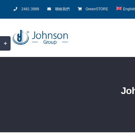
Skip
2481 3988
聯絡我們
GreenSTORE
Englis
to
content
Toggle
Sliding
Bar
Area
Jo