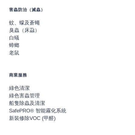
害蟲防治（滅蟲）
蚊、蠓及蒼蠅
臭蟲（床蝨）
白蟻
蟑螂
老鼠
商業服務
綠色清潔
綠色害蟲管理
船隻除蟲及清潔
SafePRO® 智能霧化系統
新裝修除VOC (甲醛)