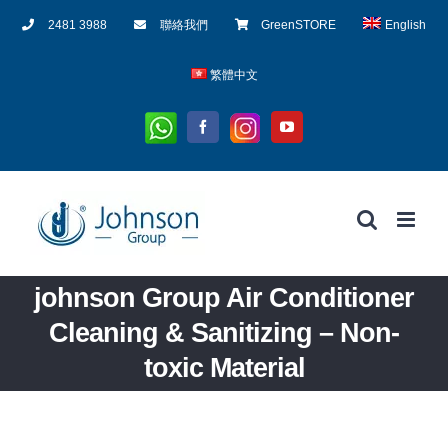
Skip
2481 3988
聯絡我們
GreenSTORE
English
to
content
繁體中文
Whatsapp
Instagram
Facebook
YouTube
johnson Group Air Conditioner
Cleaning & Sanitizing – Non-
toxic Material