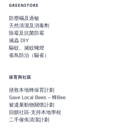
GREENSTORE
防塵蟎及過敏
天然清潔及消毒劑
除霉及抗菌防霉
滅蟲 DIY
驅蚊、滅蚊蠅燈
雀鳥防治（驅雀）
保育與社區
拯救本地蜂保育計劃
Save Local Bees – 蜂Bee
被遺棄動物關懷計劃
回饋社區-支持本地學校
二手傢俬清潔計劃