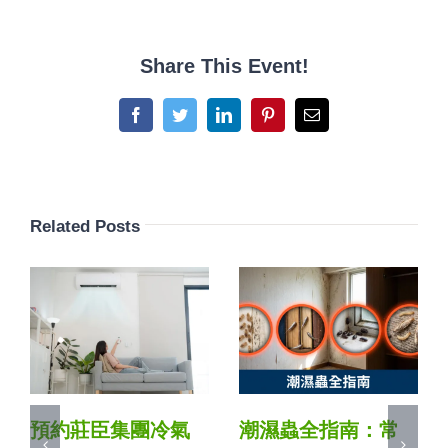
Share This Event!
Facebook
Twitter
LinkedIn
Pinterest
Email
Related Posts
預約莊臣集團冷氣
潮濕蟲全指南：常