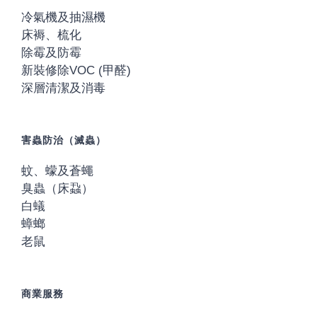
冷氣機及抽濕機
床褥、梳化
除霉及防霉
新裝修除VOC (甲醛)
深層清潔及消毒
害蟲防治（滅蟲）
蚊、蠓及蒼蠅
臭蟲（床蝨）
白蟻
蟑螂
老鼠
商業服務