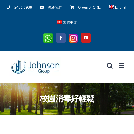
Skip
2481 3988
聯絡我們
GreenSTORE
English
to
content
繁體中文
Whatsapp
Instagram
Facebook
YouTube
校園消毒好輕鬆