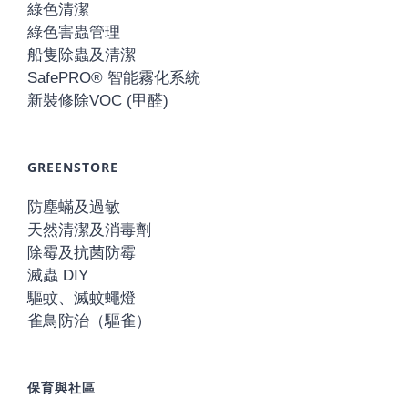
綠色清潔
綠色害蟲管理
船隻除蟲及清潔
SafePRO® 智能霧化系統
新裝修除VOC (甲醛)
GREENSTORE
防塵蟎及過敏
天然清潔及消毒劑
除霉及抗菌防霉
滅蟲 DIY
驅蚊、滅蚊蠅燈
雀鳥防治（驅雀）
保育與社區