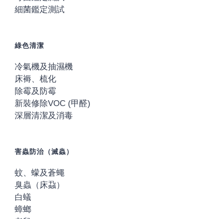
細菌鑑定測試
綠色清潔
冷氣機及抽濕機
床褥、梳化
除霉及防霉
新裝修除VOC (甲醛)
深層清潔及消毒
害蟲防治（滅蟲）
蚊、蠓及蒼蠅
臭蟲（床蝨）
白蟻
蟑螂