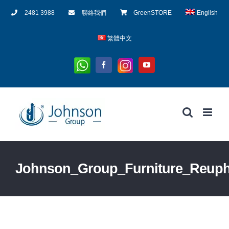
Skip
2481 3988
聯絡我們
GreenSTORE
English
to
content
繁體中文
Whatsapp
Instagram
Facebook
YouTube
Johnson_Group_Furniture_Reuph