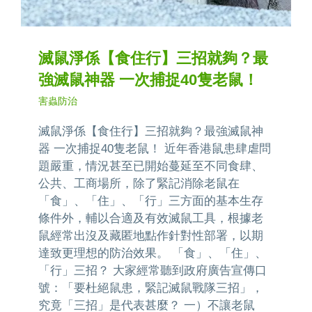
滅鼠淨係【食住行】三招就夠？最
強滅鼠神器 一次捕捉40隻老鼠！
害蟲防治
滅鼠淨係【食住行】三招就夠？最強滅鼠神
器 一次捕捉40隻老鼠！ 近年香港鼠患肆虐問
題嚴重，情況甚至已開始蔓延至不同食肆、
公共、工商場所，除了緊記消除老鼠在
「食」、「住」、「行」三方面的基本生存
條件外，輔以合適及有效滅鼠工具，根據老
鼠經常出沒及藏匿地點作針對性部署，以期
達致更理想的防治效果。 「食」、「住」、
「行」三招？ 大家經常聽到政府廣告宣傳口
號：「要杜絕鼠患，緊記滅鼠戰隊三招」，
究竟「三招」是代表甚麼？ 一）不讓老鼠