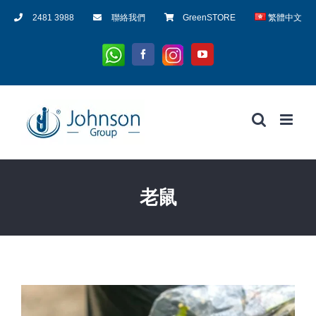
Skip
2481 3988
聯絡我們
GreenSTORE
繁體中文
to
content
Whatsapp
Instagram
Facebook
YouTube
老鼠