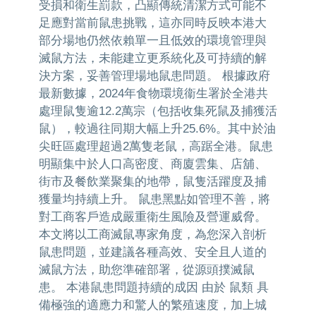
受損和衛生罰款，凸顯傳統清潔方式可能不
足應對當前鼠患挑戰，這亦同時反映本港大
部分場地仍然依賴單一且低效的環境管理與
滅鼠方法，未能建立更系統化及可持續的解
決方案，妥善管理場地鼠患問題。 根據政府
最新數據，2024年食物環境衞生署於全港共
處理鼠隻逾12.2萬宗（包括收集死鼠及捕獲活
鼠），較過往同期大幅上升25.6%。其中於油
尖旺區處理超過2萬隻老鼠，高踞全港。鼠患
明顯集中於人口高密度、商廈雲集、店舖、
街市及餐飲業聚集的地帶，鼠隻活躍度及捕
獲量均持續上升。 鼠患黑點如管理不善，將
對工商客戶造成嚴重衛生風險及營運威脅。
本文將以工商滅鼠專家角度，為您深入剖析
鼠患問題，並建議各種高效、安全且人道的
滅鼠方法，助您準確部署，從源頭撲滅鼠
患。 本港鼠患問題持續的成因 由於 鼠類 具
備極強的適應力和驚人的繁殖速度，加上城