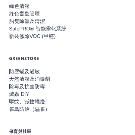
綠色清潔
綠色害蟲管理
船隻除蟲及清潔
SafePRO® 智能霧化系統
新裝修除VOC (甲醛)
GREENSTORE
防塵蟎及過敏
天然清潔及消毒劑
除霉及抗菌防霉
滅蟲 DIY
驅蚊、滅蚊蠅燈
雀鳥防治（驅雀）
保育與社區