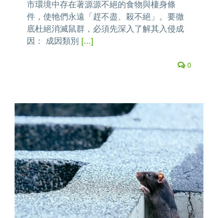
市環境中存在著源源不絕的食物與棲身條
件，使牠們永遠「趕不盡、殺不絕」。要徹
底杜絕消滅鼠群，必須先深入了解其入侵成
因： 成因類別
[...]
0