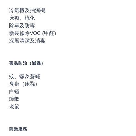
冷氣機及抽濕機
床褥、梳化
除霉及防霉
新裝修除VOC (甲醛)
深層清潔及消毒
害蟲防治（滅蟲）
蚊、蠓及蒼蠅
臭蟲（床蝨）
白蟻
蟑螂
老鼠
商業服務