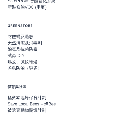
SafePRO® 智能霧化系統
新裝修除VOC (甲醛)
GREENSTORE
防塵蟎及過敏
天然清潔及消毒劑
除霉及抗菌防霉
滅蟲 DIY
驅蚊、滅蚊蠅燈
雀鳥防治（驅雀）
保育與社區
拯救本地蜂保育計劃
Save Local Bees – 蜂Bee
被遺棄動物關懷計劃