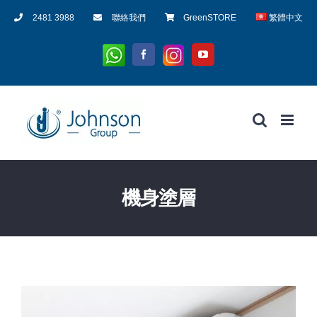
Skip
2481 3988
聯絡我們
GreenSTORE
繁體中文
to
content
Whatsapp
Instagram
Facebook
YouTube
機身塗層