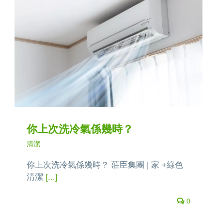
你上次洗冷氣係幾時？
清潔
你上次洗冷氣係幾時？ 莊臣集團 | 家 +綠色
清潔
[...]
0