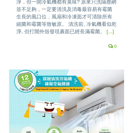
淨，但一開冷氣機都有臭味? 原來只洗隔塵網
並不足夠，一定要清洗及消毒最容易有霉菌
生長的風口位﹑風扇和冷凍面才可清除所有
細菌和霉菌等致敏原。 清洗前, 冷氣機看似乾
淨, 但打開外殼發現裹面已經長滿霉菌。
[...]
0