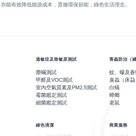
度，亦能有效降低能源成本，貫徹環保節能，綠色生活理念。
過敏症及致敏原測試
害蟲防治（
塵蟎測試
蚊、蠓及蒼
甲醛及VOC測試
臭蟲（床蝨
室內空氣質素及PM2.5測試
白蟻
霉菌鑑定測試
蟑螂
細菌鑑定測試
老鼠
綠色清潔
商業服務