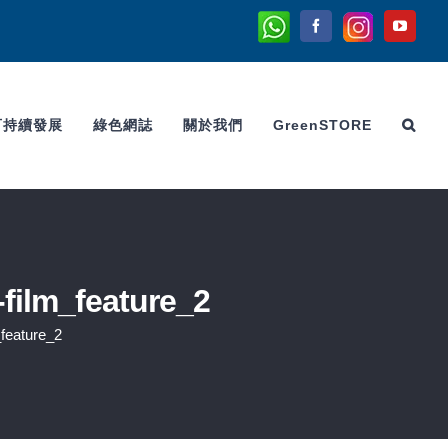
Whatsapp
Instagram
Facebook
YouTu
可持續發展
綠色網誌
關於我們
GreenSTORE
film_feature_2
_feature_2