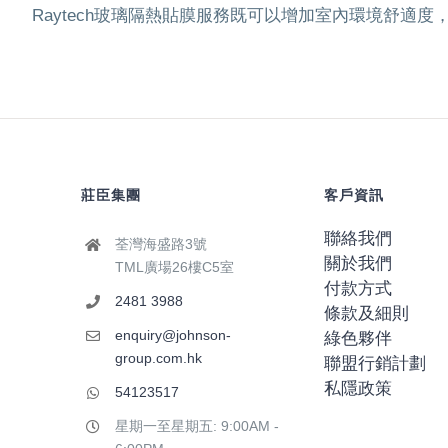
Raytech玻璃隔熱貼膜服務既可以增加室內環境舒適
莊臣集團
客戶資訊
聯絡我們
荃灣海盛路3號
關於我們
TML廣場26樓C5室
付款方式
2481 3988
條款及細則
enquiry@johnson-
綠色夥伴
group.com.hk
聯盟行銷計劃
私隱政策
54123517
星期一至星期五: 9:00AM -