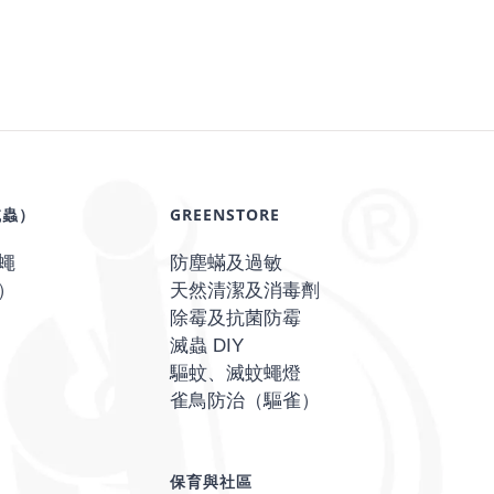
滅蟲）
GREENSTORE
蠅
防塵蟎及過敏
）
天然清潔及消毒劑
除霉及抗菌防霉
滅蟲 DIY
驅蚊、滅蚊蠅燈
雀鳥防治（驅雀）
保育與社區