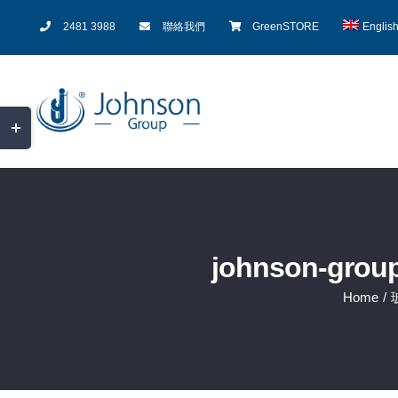
Skip
2481 3988
聯絡我們
GreenSTORE
Englis
to
content
Toggle
Sliding
Bar
Area
johnson-group
Home
/