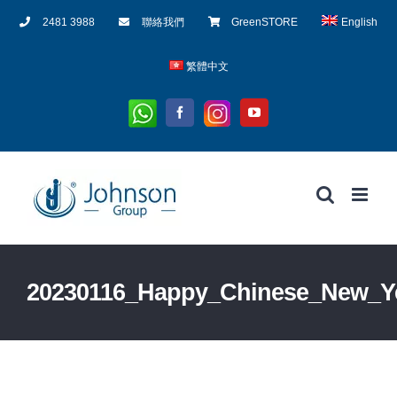
Skip
2481 3988
聯絡我們
GreenSTORE
English
to
content
繁體中文
Whatsapp
Instagram
Facebook
YouTube
20230116_Happy_Chinese_New_Y