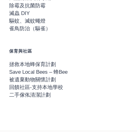
除霉及抗菌防霉
滅蟲 DIY
驅蚊、滅蚊蠅燈
雀鳥防治（驅雀）
保育與社區
拯救本地蜂保育計劃
Save Local Bees – 蜂Bee
被遺棄動物關懷計劃
回饋社區-支持本地學校
二手傢俬清潔計劃