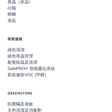
臭蟲（床蝨）
白蟻
蟑螂
老鼠
商業服務
綠色清潔
綠色害蟲管理
船隻除蟲及清潔
SafePRO® 智能霧化系統
新裝修除VOC (甲醛)
GREENSTORE
防塵蟎及過敏
天然清潔及消毒劑