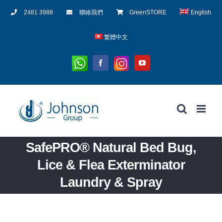
Skip
2481 3988
聯絡我們
GreenSTORE
English
to
content
繁體中文
Whatsapp
Instagram
Facebook
YouTube
SafePRO® Natural Bed Bug,
Lice & Flea Exterminator
Laundry & Spray