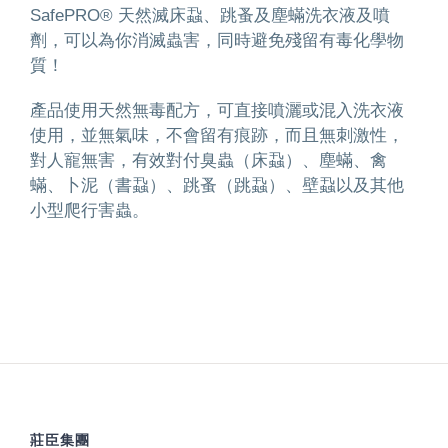
SafePRO® 天然滅床蝨、跳蚤及塵蟎洗衣液及噴
劑，可以為你消滅蟲害，同時避免殘留有毒化學物
質！
產品使用天然無毒配方，可直接噴灑或混入洗衣液
使用，並無氣味，不會留有痕跡，而且無刺激性，
對人寵無害，有效對付臭蟲（床蝨）、塵蟎、禽
蟎、卜泥（書蝨）、跳蚤（跳蝨）、壁蝨以及其他
小型爬行害蟲。
莊臣集團