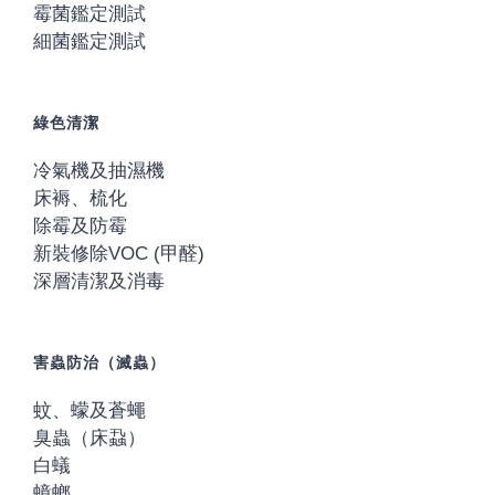
霉菌鑑定測試
細菌鑑定測試
綠色清潔
冷氣機及抽濕機
床褥、梳化
除霉及防霉
新裝修除VOC (甲醛)
深層清潔及消毒
害蟲防治（滅蟲）
蚊、蠓及蒼蠅
臭蟲（床蝨）
白蟻
蟑螂