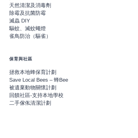
天然清潔及消毒劑
除霉及抗菌防霉
滅蟲 DIY
驅蚊、滅蚊蠅燈
雀鳥防治（驅雀）
保育與社區
拯救本地蜂保育計劃
Save Local Bees – 蜂Bee
被遺棄動物關懷計劃
回饋社區-支持本地學校
二手傢俬清潔計劃