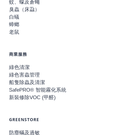
蚊、蠓及蒼蠅
臭蟲（床蝨）
白蟻
蟑螂
老鼠
商業服務
綠色清潔
綠色害蟲管理
船隻除蟲及清潔
SafePRO® 智能霧化系統
新裝修除VOC (甲醛)
GREENSTORE
防塵蟎及過敏