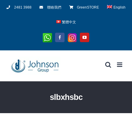
Skip
2481 3988
聯絡我們
GreenSTORE
English
to
content
繁體中文
Whatsapp
Instagram
Facebook
YouTube
slbxhsbc